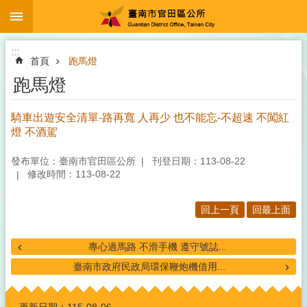
:::
跳到主要內容區塊
:::
首頁
跑馬燈
跑馬燈
騎車出遊安全清單-路再寬 人再少 也不能忘-不超速 不闖紅
燈 不酒駕
發布單位：臺南市官田區公所
刊登日期：113-08-22
修改時間：113-08-22
回上一頁
回最上面
專心過馬路 不滑手機 遵守號誌...
臺南市政府民政局環保鞭炮機借用...
:::