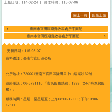
上版日期：114-02-24
修改時間：115-07-06
疫
苗
接
回上一頁
回最上面
種
新
臺南市官田區避難收容處所平面配...
型
臺南市官田區避難收容處所平面配...
冠
狀
:::
病
更新日期：
115-08-07
毒
資料維護：臺南市官田區公所
及
流
行
公所地址：720001臺南市官田區隆田里中山路1段132號
性
感
連絡電話：06-5791118‧『市民服務熱線：1999（24小時為您服
冒
務）』
防
疫
服務時間：星期一至星期五；上午08:00-12:00；下午13:00-
專
17:00
區