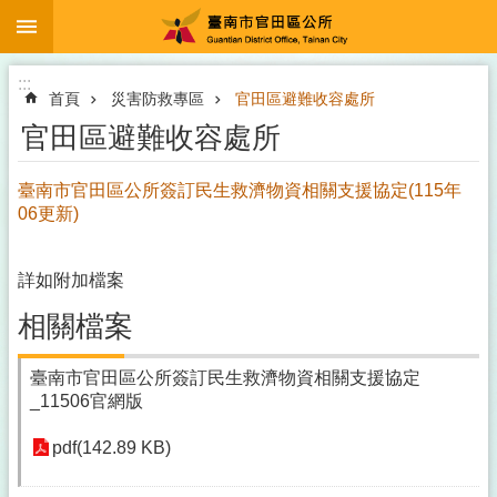
:::
跳到主要內容區塊
搜
尋
進
:::
階
首頁
災害防救專區
官田區避難收容處所
搜
尋
官田區避難收容處所
臺南市官田區公所簽訂民生救濟物資相關支援協定(115年
06更新)
登
革
熱
詳如附加檔案
防
相關檔案
治
專
區
臺南市官田區公所簽訂民生救濟物資相關支援協定
及
_11506官網版
預
防
pdf(142.89 KB)
注
射