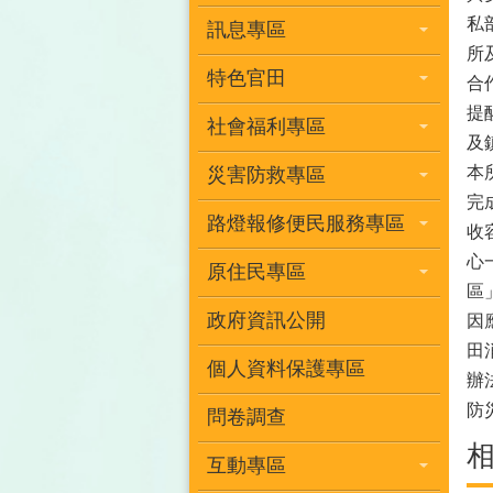
私
訊息專區
所
特色官田
合
提
社會福利專區
及
本
災害防救專區
完
路燈報修便民服務專區
收
心
原住民專區
區
政府資訊公開
因
田
個人資料保護專區
辦
防
問卷調查
互動專區