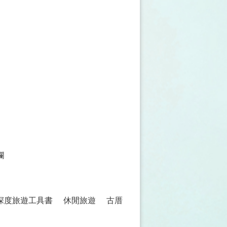
欄
 深度旅遊工具書
休閒旅遊
古厝