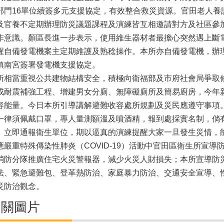
部門16單位續簽多元支援協定，有效整合救災資源。官田老人養
及官養不定期辦理防災議題課程及演練皆互相邀請對方及社區參
作意識。顏區長進一步表示，使用維生器材者最擔心突然遇上斷
醒自備發電機案主定期維護及熟稔操作。本所亦自備發電機，辦
鎮南宮簽署發電機支援協定。
所相當重視公共建物結構安全，積極向衛福部及市府社會局爭取修
成耐震補強工程、增建男女分廁、無障礙廁所及簡易廚房，今年
容能量。今日本所引導講解避難收容處所規劃及災民應遵守事項
一律須佩戴口罩，專人量測額溫及噴酒精，報到處採實名制，倘
」立即通報衛生單位，期以逼真的演練提醒大家一旦發生災情，
應嚴重特殊傳染性肺炎（COVID-19）活動中官田區衛生所宣
消防分隊推廣住宅火災警報器，減少火災人財損失；本所宣導防
法、緊急避難包、登革熱防治、家庭暴力防治、交通安全宣導、
災防治觀念。
相關圖片