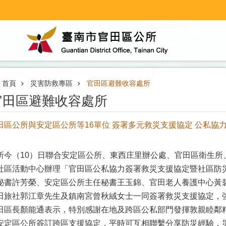
首頁
災害防救專區
官田區避難收容處所
官田區避難收容處所
田區公所與安定區公所等16單位 簽署多元救災支援協定 公私協
所今（10）日聯合安定區公所、東西庄里辦公處、官田區衛生所
社區活動中心辦理「官田區公私協力簽署救災支援協定暨社區防
秘書許芳榮、安定區公所主任秘書王玉錦、官田老人養護中心黃
田旅社郭江章先生及鎮南宮曾秋絨女士一同簽署救災支援協定，
田區長顏能通表示，特別感謝在地及跨區公私部門發揮敦親睦鄰
安定區公所簽訂跨區支援協定，平時可互相聯繫分享防災經驗，災