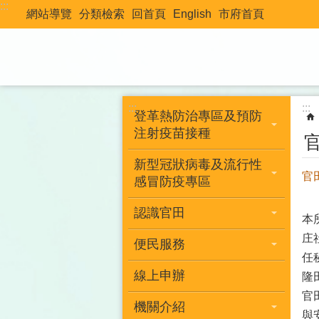
:::
跳到主要內容區塊
網站導覽
分類檢索
回首頁
English
市府首頁
:::
:::
登革熱防治專區及預防
注射疫苗接種
新型冠狀病毒及流行性
官
感冒防疫專區
認識官田
本
庄
便民服務
任
線上申辦
隆
官
機關介紹
與