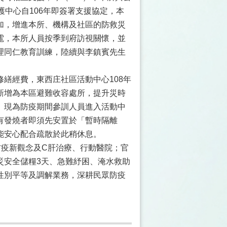
護中心自106年即簽署支援協定，本
加，增進本所、機構及社區的防救災
電，本所人員按季到府訪視關懷，並
理同仁教育訓練，陸續與李鎮賓先生
繕經費，東西庄社區活動中心108年
新增為本區避難收容處所，提升災時
。現為防疫期間參訓人員進入活動中
有發燒者即須先安置於「暫時隔離
能安心配合疏散於此稍休息。
導防疫新觀念及C肝治療、行動醫院；官
災安全儲糧3天、急難紓困、淹水救助
性別平等及調解業務，深耕民眾防疫