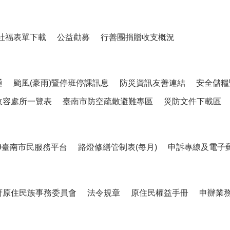
社福表單下載
公益勸募
行善團捐贈收支概況
通
颱風(豪雨)暨停班停課訊息
防災資訊友善連結
安全儲糧
收容處所一覽表
臺南市防空疏散避難專區
災防文件下載區
99臺南市民服務平台
路燈修繕管制表(每月)
申訴專線及電子
府原住民族事務委員會
法令規章
原住民權益手冊
申辦業