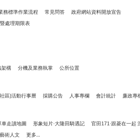
業務標準作業流程
常見問答
政府網站資料開放宣告
暨處理期限表
織架構
分機及業務執掌
公所位置
、社區)活動行事曆
採購公告
人事專欄
會計統計
廉政專
單車走讀地圖
形象短片·大隆田騎遇記
官田171·跟菱在一起
藝術人文
更多...