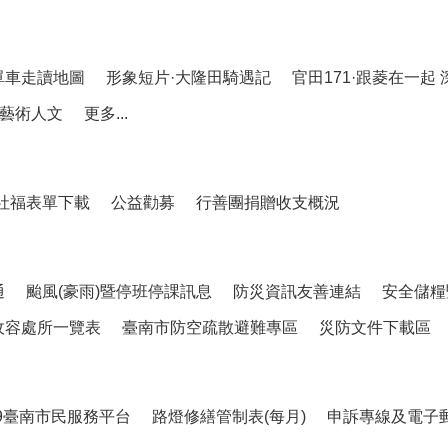
單車走讀地圖
形象短片·大隆田騎遇記
官田171·跟菱在一起
藝術人文
更多...
社福表單下載
公益勸募
行善團捐贈收支概況
通
颱風(豪雨)暨停班停課訊息
防災資訊友善連結
安全儲糧
收容處所一覽表
臺南市防空疏散避難專區
災防文件下載區
99臺南市民服務平台
路燈修繕管制表(每月)
申訴專線及電子