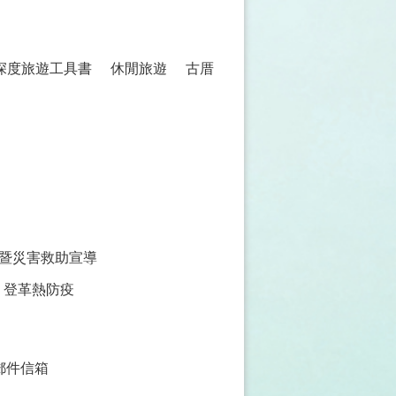
 深度旅遊工具書
休閒旅遊
古厝
暨災害救助宣導
登革熱防疫
郵件信箱