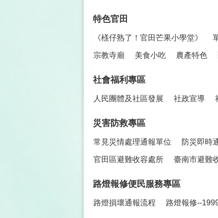
特色官田
《檨仔熟了！官田芒果小學堂》
宗教寺廟
美食小吃
農產特色
社會福利專區
人民團體及社區發展
社政宣導
災害防救專區
常見災情處理通報單位
防災即時
官田區避難收容處所
臺南市避難
路燈報修便民服務專區
路燈損壞通報流程
路燈報修--19