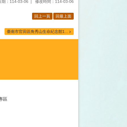
期：114-03-06
修改時間：114-03-06
回上一頁
回最上面
臺南市官田區角秀山生命紀念館1...
專區