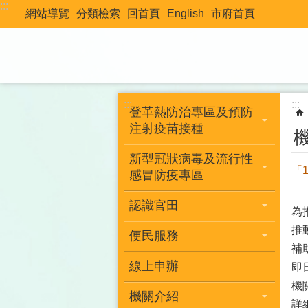
:::
跳到主要內容區塊
網站導覽
分類檢索
回首頁
English
市府首頁
:::
:::
登革熱防治專區及預防
注射疫苗接種
新型冠狀病毒及流行性
「
感冒防疫專區
認識官田
為
推
便民服務
補
線上申辦
即
機
機關介紹
詳細