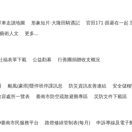
單車走讀地圖
形象短片·大隆田騎遇記
官田171·跟菱在一起
藝術人文
更多...
社福表單下載
公益勸募
行善團捐贈收支概況
通
颱風(豪雨)暨停班停課訊息
防災資訊友善連結
安全儲糧
收容處所一覽表
臺南市防空疏散避難專區
災防文件下載區
99臺南市民服務平台
路燈修繕管制表(每月)
申訴專線及電子