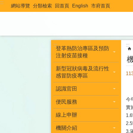
:::
跳到主要內容區塊
網站導覽
分類檢索
回首頁
English
市府首頁
:::
:::
登革熱防治專區及預防
注射疫苗接種
新型冠狀病毒及流行性
1
感冒防疫專區
認識官田
今
便民服務
實
線上申辦
1
2
機關介紹
3