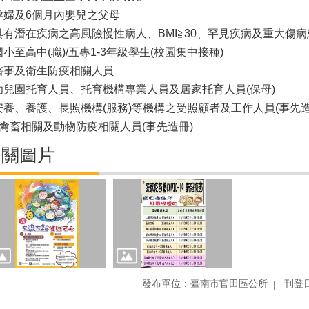
.孕婦及6個月內嬰兒之父母
.具有潛在疾病之高風險慢性病人、BMI≧30、罕見疾病及重大傷
.國小至高中(職)/五專1-3年級學生(校園集中接種)
.醫事及衛生防疫相關人員
.幼兒園托育人員、托育機構專業人員及居家托育人員(保母)
.安養、養護、長照機構(服務)等機構之受照顧者及工作人員(事先造
0.禽畜相關及動物防疫相關人員(事先造冊)
相關圖片
發布單位：臺南市官田區公所
刊登日