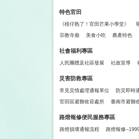
特色官田
《檨仔熟了！官田芒果小學堂》
宗教寺廟
美食小吃
農產特色
社會福利專區
人民團體及社區發展
社政宣導
災害防救專區
常見災情處理通報單位
防災即時
官田區避難收容處所
臺南市避難
路燈報修便民服務專區
路燈損壞通報流程
路燈報修--19