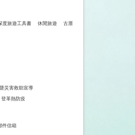
 深度旅遊工具書
休閒旅遊
古厝
暨災害救助宣導
登革熱防疫
郵件信箱