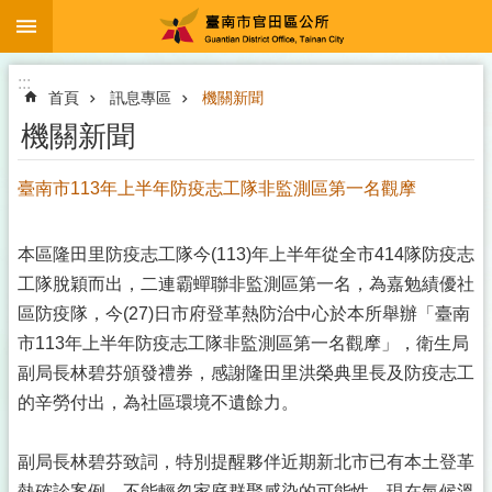
:::
跳到主要內容區塊
搜
尋
進
:::
階
首頁
訊息專區
機關新聞
搜
尋
機關新聞
臺南市113年上半年防疫志工隊非監測區第一名觀摩
登
革
本區隆田里防疫志工隊今(113)年上半年從全市414隊防疫志
熱
工隊脫穎而出，二連霸蟬聯非監測區第一名，為嘉勉績優社
防
區防疫隊，今(27)日市府登革熱防治中心於本所舉辦「臺南
治
市113年上半年防疫志工隊非監測區第一名觀摩」，衛生局
專
區
副局長林碧芬頒發禮券，感謝隆田里洪榮典里長及防疫志工
及
的辛勞付出，為社區環境不遺餘力。
預
防
注
副局長林碧芬致詞，特別提醒夥伴近期新北市已有本土登革
射
熱確診案例，不能輕忽家庭群聚感染的可能性，現在氣候溫