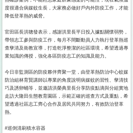
疫
度很適合病媒蚊生長，大家務必做好戶內外防疫工作，才能
苗
降低登革熱的威脅。
接
種
官田區長洪聰發表示，感謝洪里長平日投入據點關懷弱勢，
新
帶領志工參與防疫工作，每月不間斷動員人力執行登革熱巡
型
冠
查孳清及衛教宣導，打造乾淨整潔的社區環境，希望透過專
狀
業知識的傳授，強化各區防疫志工的知識及能力。
病
毒
及
今日非監測區的防疫夥伴齊聚一堂，由登革熱防治中心蚊媒
流
防治組林育賢講師以專業的角度說明病媒蚊的習性、孳清技
行
巧及誘卵蛹等，並邀請洪榮典里長分享防疫點滴與分組實地
性
走訪大隆田生態教育園區，示範正確的巡查方式及重點，希
感
冒
望透過社區志工齊心合作及居民共同努力，有效防治登革
防
熱。
疫
專
區
#巡倒清刷積水容器