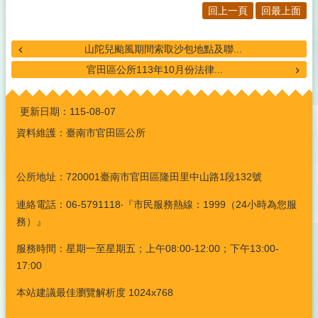
回上一頁
回最上面
專
區
山陀兒颱風期間索取沙包地點及聯...
特
色
官田區公所113年10月份法律...
官
:::
田
更新日期：
115-08-07
社
資料維護：臺南市官田區公所
會
福
利
公所地址：720001臺南市官田區隆田里中山路1段132號
專
區
連絡電話：06-5791118‧『市民服務熱線：1999（24小時為您服
務）』
災
害
服務時間：星期一至星期五；上午08:00-12:00；下午13:00-
防
17:00
救
專
本站建議最佳瀏覽解析度 1024x768
區