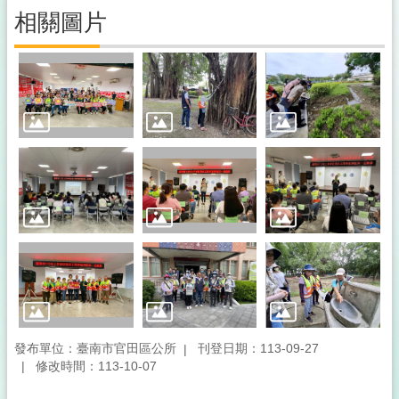
認
相關圖片
識
官
田
便
民
服
務
線
上
申
辦
機
關
介
紹
發布單位：臺南市官田區公所
刊登日期：113-09-27
修改時間：113-10-07
訊
息