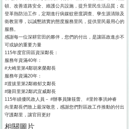
頓、改善道路安全、維護公共設施，提升里民生活品質；在
登革熱防治工作，定期進行病媒蚊密度調查、孳生源清除及
衛教宣導，以誠懇踏實的態度服務里民，提供里民最用心的
服務。
感謝每一位深耕官田的夥伴，您們的付出，是讓區政進步不
可或缺的重要力量
115年度官田區資深鄰長：
服務年資滿40年：
#大崎里第4鄰胡來榮鄰長
服務年資滿20年：
#渡拔里第2鄰賴郁文鄰長
#隆田里第2鄰武宜威鄰長
115年績優民政人員－ #辦事員陳筱蕾、 #里幹事洪紳睿
向里鄰長們致上最深敬意，感謝您們對區政工作推動的付出
守護鄰里，讓官田更好
相關圖片