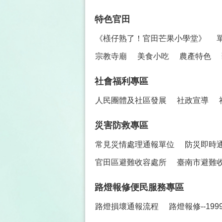
特色官田
《檨仔熟了！官田芒果小學堂》
宗教寺廟
美食小吃
農產特色
社會福利專區
人民團體及社區發展
社政宣導
災害防救專區
常見災情處理通報單位
防災即時
官田區避難收容處所
臺南市避難
路燈報修便民服務專區
路燈損壞通報流程
路燈報修--19