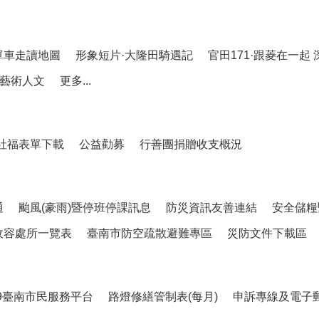
單車走讀地圖
形象短片·大隆田騎遇記
官田171·跟菱在一起
藝術人文
更多...
社福表單下載
公益勸募
行善團捐贈收支概況
通
颱風(豪雨)暨停班停課訊息
防災資訊友善連結
安全儲糧
收容處所一覽表
臺南市防空疏散避難專區
災防文件下載區
99臺南市民服務平台
路燈修繕管制表(每月)
申訴專線及電子