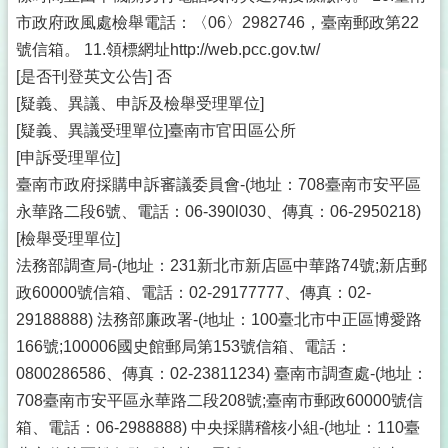
市政府政風處檢舉電話：〈06〉2982746，臺南郵政第22
號信箱。 11.領標網址http://web.pcc.gov.tw/
[是否刊登英文公告] 否
[疑義、異議、申訴及檢舉受理單位]
[疑義、異議受理單位]臺南市官田區公所
[申訴受理單位]
臺南市政府採購申訴審議委員會-(地址：708臺南市安平區
永華路二段6號、電話：06-390l030、傳真：06-2950218)
[檢舉受理單位]
法務部調查局-(地址：231新北市新店區中華路74號;新店郵
政60000號信箱、電話：02-29177777、傳真：02-
29188888) 法務部廉政署-(地址：100臺北市中正區博愛路
166號;100006國史館郵局第153號信箱、電話：
0800286586、傳真：02-23811234) 臺南市調查處-(地址：
708臺南市安平區永華路二段208號;臺南市郵政60000號信
箱、電話：06-2988888) 中央採購稽核小組-(地址：110臺