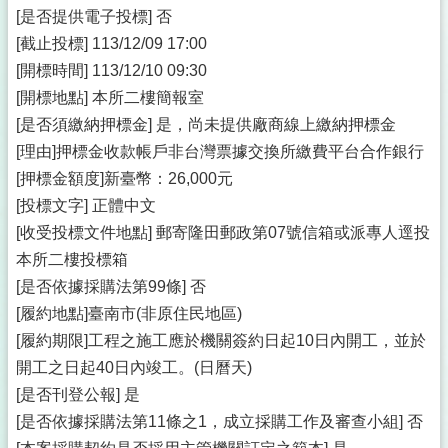
[是否提供電子投標] 否
[截止投標] 113/12/09 17:00
[開標時間] 113/12/10 09:30
[開標地點] 本所二樓簡報室
[是否須繳納押標金] 是，尚未提供廠商線上繳納押標金
[理由]押標金收款帳戶非台灣票據交換所繳費平台合作銀行
[押標金額度]新臺幣：26,000元
[投標文字] 正體中文
[收受投標文件地點] 郵寄隆田郵政第07號信箱或派專人逕投
本所二樓投標箱
[是否依據採購法第99條] 否
[履約地點]臺南市(非原住民地區)
[履約期限]工程之施工應於機關簽約日起10日內開工，並於
開工之日起40日內竣工。(日曆天)
[是否刊登公報] 是
[是否依據採購法第11條之1，成立採購工作及審查小組] 否