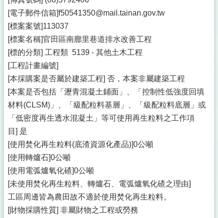
[電子郵件信箱]f50541350@mail.tainan.gov.tw
[標案案號]113037
[標案名稱]官田區南廍里巷道排水改善工程
[標的分類] 工程類 5139 - 其他土木工程
[工程計畫編號]
[本採購案是否屬於建築工程] 否，本案非屬建築工程
[本案是否包括「瀝青混凝土鋪面」、「控制性低強度回填
材料(CLSM)」、「級配粒料基層」、「級配粒料底層」或
「低密度再生透水混凝土」等可使用再生粒料之工作項
目] 是
[使用焚化再生粒料(底渣資源化產品)]0公噸
[使用轉爐石]0公噸
[使用電弧爐氧化碴]0公噸
[未使用焚化再生粒料、轉爐石、電弧爐氧化碴之理由]
工區周邊皆為農田故不適於使用焚化再生粒料。
[財物採購性質] 非屬財物之工程或勞務