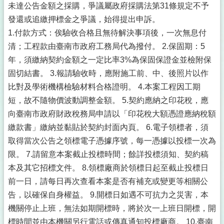
未達公告金額之採購，爭議屬政府採購法第31條規定不予
發還或追繳押標金之爭議，始得提出申訴。
1.付款方式：俟驗收合格且無待解決事項後，一次無息付
清；工程款由臺南市政府工務局代為撥付。 2.保固期：5
年，須繳納契約金額之一定比率3%為保固保證金並檢附保
固切結書。 3.報請驗收時，應附施工前、中、後照片以作
比對及學術機構檢驗材料合格證明。 4.本案工程因工期
短，故不隨物價波動調整金額。 5.契約應納之印花稅，應
向臺南市政府財政稅務局申請以「印花稅大額憑證應納稅額
繳款書」繳納並黏貼於契約封面內頁。 6.電子領標者，須
取得當次公告之領標電子憑據序號，每一憑據以投標一次為
限。 7.請留意本案截止投標時間；餘詳投標須知、契約稿
本及其它招標文件。 8.領標廠商於領標日起至截止投標日
前一日，請每日再次查看本案是否有補充或變更等相關公
告，以確保自身權益。 9.開標日如遇不可抗力之災害，本
機關停止上班，無法如期開標時，將於次一上班日開標，開
標時間並由本機關另行電話或傳真通知投標廠商。 10.臺南