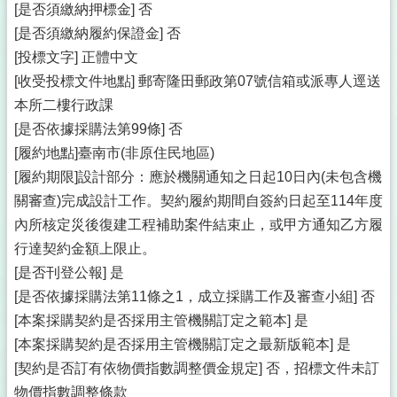
[是否須繳納押標金] 否
[是否須繳納履約保證金] 否
[投標文字] 正體中文
[收受投標文件地點] 郵寄隆田郵政第07號信箱或派專人逕送
本所二樓行政課
[是否依據採購法第99條] 否
[履約地點]臺南市(非原住民地區)
[履約期限]設計部分：應於機關通知之日起10日內(未包含機
關審查)完成設計工作。契約履約期間自簽約日起至114年度
內所核定災後復建工程補助案件結束止，或甲方通知乙方履
行達契約金額上限止。
[是否刊登公報] 是
[是否依據採購法第11條之1，成立採購工作及審查小組] 否
[本案採購契約是否採用主管機關訂定之範本] 是
[本案採購契約是否採用主管機關訂定之最新版範本] 是
[契約是否訂有依物價指數調整價金規定] 否，招標文件未訂
物價指數調整條款