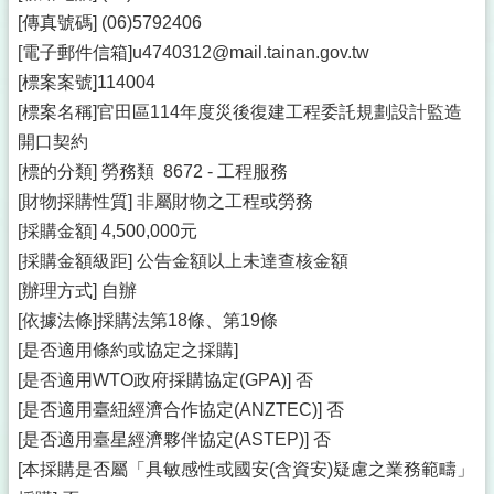
[傳真號碼] (06)5792406
[電子郵件信箱]u4740312@mail.tainan.gov.tw
[標案案號]114004
[標案名稱]官田區114年度災後復建工程委託規劃設計監造
開口契約
[標的分類] 勞務類 8672 - 工程服務
[財物採購性質] 非屬財物之工程或勞務
[採購金額] 4,500,000元
[採購金額級距] 公告金額以上未達查核金額
[辦理方式] 自辦
[依據法條]採購法第18條、第19條
[是否適用條約或協定之採購]
[是否適用WTO政府採購協定(GPA)] 否
[是否適用臺紐經濟合作協定(ANZTEC)] 否
[是否適用臺星經濟夥伴協定(ASTEP)] 否
[本採購是否屬「具敏感性或國安(含資安)疑慮之業務範疇」