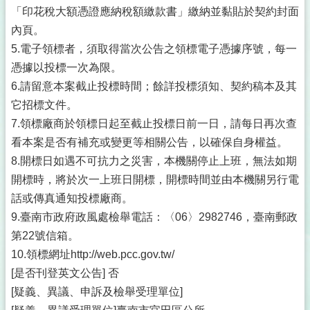
「印花稅大額憑證應納稅額繳款書」繳納並黏貼於契約封面
內頁。
5.電子領標者，須取得當次公告之領標電子憑據序號，每一
憑據以投標一次為限。
6.請留意本案截止投標時間；餘詳投標須知、契約稿本及其
它招標文件。
7.領標廠商於領標日起至截止投標日前一日，請每日再次查
看本案是否有補充或變更等相關公告，以確保自身權益。
8.開標日如遇不可抗力之災害，本機關停止上班，無法如期
開標時，將於次一上班日開標，開標時間並由本機關另行電
話或傳真通知投標廠商。
9.臺南市政府政風處檢舉電話：〈06〉2982746，臺南郵政
第22號信箱。
10.領標網址http://web.pcc.gov.tw/
[是否刊登英文公告] 否
[疑義、異議、申訴及檢舉受理單位]