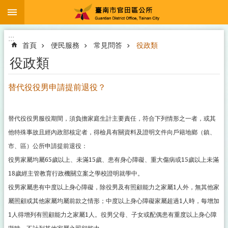
:::
跳到主要內容區塊
搜
尋
進
:::
階
首頁
便民服務
常見問答
役政類
搜
尋
役政類
替代役役男申請提前退役？
登
革
替代役役男服役期間，須負擔家庭生計主要責任，符合下列情形之一者，或其
熱
他特殊事故且經內政部核定者，得檢具有關資料及證明文件向戶籍地鄉（鎮、
防
市、區）公所申請提前退役：
治
役男家屬均屬65歲以上、未滿15歲、患有身心障礙、重大傷病或15歲以上未滿
專
區
18歲經主管教育行政機關立案之學校證明就學中。
及
役男家屬患有中度以上身心障礙，除役男及有照顧能力之家屬1人外，無其他家
預
屬照顧或其他家屬均屬前款之情形；中度以上身心障礙家屬超過1人時，每增加
防
注
1人得增列有照顧能力之家屬1人。役男父母、子女或配偶患有重度以上身心障
射