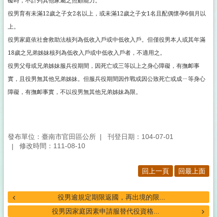
礙時，不計列其他家屬之照顧能力。
疫
役男育有未滿12歲之子女2名以上，或未滿12歲之子女1名且配偶懷孕6個月以
苗
上。
接
種
役男家庭依社會救助法核列為低收入戶或中低收入戶。但僅役男本人或其年滿
18歲之兄弟姊妹核列為低收入戶或中低收入戶者，不適用之。
新
型
役男父母或兄弟姊妹服兵役期間，因死亡或三等以上之身心障礙，有撫卹事
冠
實，且役男無其他兄弟姊妹。但服兵役期間因作戰或因公致死亡或成ㄧ等身心
狀
障礙，有撫卹事實，不以役男無其他兄弟姊妹為限。
病
毒
及
流
發布單位：臺南市官田區公所
刊登日期：104-07-01
行
修改時間：111-08-10
性
感
冒
回上一頁
回最上面
防
疫
役男逾規定期限返國，再出境的限...
專
區
役男因家庭因素申請服替代役資格...