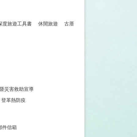
 深度旅遊工具書
休閒旅遊
古厝
暨災害救助宣導
登革熱防疫
郵件信箱