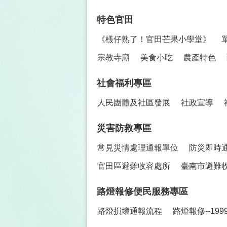
特色官田
《檨仔熟了！官田芒果小學堂》
宗教寺廟
美食小吃
農產特色
社會福利專區
人民團體及社區發展
社政宣導
災害防救專區
常見災情處理通報單位
防災即時
官田區避難收容處所
臺南市避難
路燈報修便民服務專區
路燈損壞通報流程
路燈報修--19