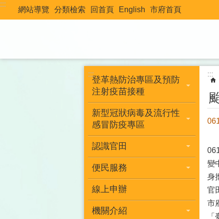
:::
跳到主要內容區塊
網站導覽
分類檢索
回首頁
English
市府首頁
:::
:::
登革熱防治專區及預防
注射疫苗接種
新型冠狀病毒及流行性
0
感冒防疫專區
認識官田
0
變
便民服務
身
線上申辦
官
市
機關介紹
「