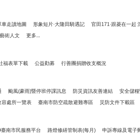
單車走讀地圖
形象短片·大隆田騎遇記
官田171·跟菱在一起
藝術人文
更多...
社福表單下載
公益勸募
行善團捐贈收支概況
通
颱風(豪雨)暨停班停課訊息
防災資訊友善連結
安全儲糧
收容處所一覽表
臺南市防空疏散避難專區
災防文件下載區
99臺南市民服務平台
路燈修繕管制表(每月)
申訴專線及電子