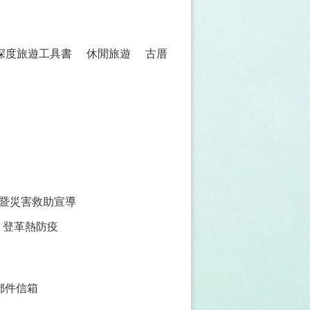
 深度旅遊工具書
休閒旅遊
古厝
暨災害救助宣導
登革熱防疫
郵件信箱