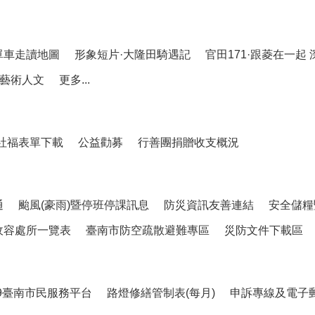
單車走讀地圖
形象短片·大隆田騎遇記
官田171·跟菱在一起
藝術人文
更多...
社福表單下載
公益勸募
行善團捐贈收支概況
通
颱風(豪雨)暨停班停課訊息
防災資訊友善連結
安全儲糧
收容處所一覽表
臺南市防空疏散避難專區
災防文件下載區
99臺南市民服務平台
路燈修繕管制表(每月)
申訴專線及電子