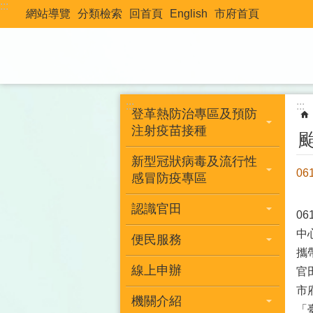
:::
跳到主要內容區塊
網站導覽
分類檢索
回首頁
English
市府首頁
:::
:::
登革熱防治專區及預防
注射疫苗接種
新型冠狀病毒及流行性
0
感冒防疫專區
認識官田
0
中
便民服務
攜
線上申辦
官
市
機關介紹
「