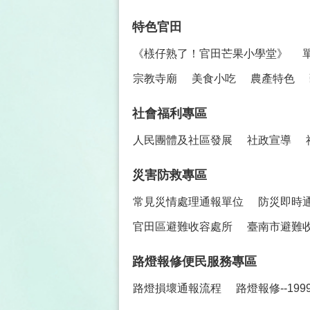
特色官田
《檨仔熟了！官田芒果小學堂》
宗教寺廟
美食小吃
農產特色
社會福利專區
人民團體及社區發展
社政宣導
災害防救專區
常見災情處理通報單位
防災即時
官田區避難收容處所
臺南市避難
路燈報修便民服務專區
路燈損壞通報流程
路燈報修--19