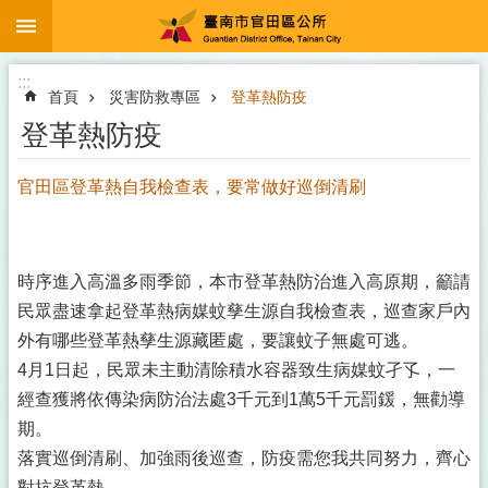
:::
跳到主要內容區塊
:::
首頁
災害防救專區
登革熱防疫
登革熱防疫
官田區登革熱自我檢查表，要常做好巡倒清刷
時序進入高溫多雨季節，本市登革熱防治進入高原期，籲請
民眾盡速拿起登革熱病媒蚊孳生源自我檢查表，巡查家戶內
外有哪些登革熱孳生源藏匿處，要讓蚊子無處可逃。
4月1日起，民眾未主動清除積水容器致生病媒蚊孑孓，一
經查獲將依傳染病防治法處3千元到1萬5千元罰鍰，無勸導
期。
落實巡倒清刷、加強雨後巡查，防疫需您我共同努力，齊心
對抗登革熱。