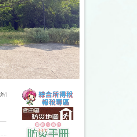
官田區公所災害通報專線：06-5791118(後續砂包回收處：