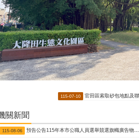
官田區索取砂包地點及聯絡窗口資料: 
115-07-10
機關新聞
預告公告115年本市公職人員選舉競選旗幟廣告物設置地點
115-08-06