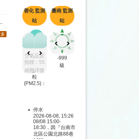
善化
監測
臺南
監測
站
站
更多
空氣品質
-999
指標：
55
級
細懸浮微
粒
(PM2.5)：
停水
2026-08-08, 15:26
08/08 15:00-
18:30，因『台南市
北區公園北路88巷