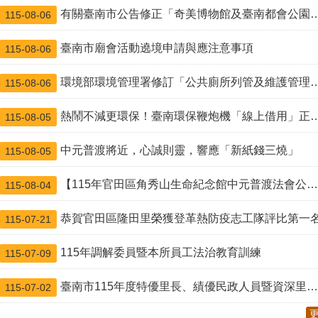
有關臺南市公告修正「奇美博物館及臺南都會公園、安平商港與部分聯外道路及外港水域、國立成功大學部分校區及其醫學院附設醫院區域空氣品質維護區及實施移動污染源管制措施」
115-08-06
臺南市廟會活動遶境申請與應注意事項
115-08-06
環境部環境管理署修訂「公共廁所列管及維護管理指引」（115年7月修訂版）
115-08-06
熱鬧不減更環保！臺南環保鞭炮機「線上借用」正式上線嘍
115-08-05
中元普渡將近，心誠則靈，響應「新紙錢三燒」
115-08-05
【115年官田區角秀山生命紀念館中元普渡法會公告】
115-08-04
恭賀官田區隆田里榮獲登革熱防疫志工隊評比第一
115-07-21
115年調解委員暨本所員工法治教育訓練
115-07-09
臺南市115年度特優里長、績優民政人員暨資深里鄰長表揚大會
115-07-02