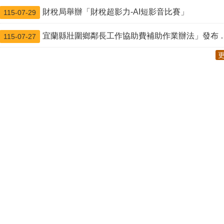
財稅局舉辦「財稅超影力-AI短影音比賽」
115-07-29
宜蘭縣壯圍鄉鄰長工作協助費補助作業辦法」發布 令、公告、總說明及逐條說明、條文
115-07-27