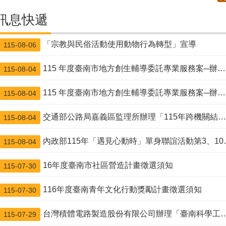
訊息快遞
「宗教與民俗活動使用動物行為轉型」宣導
115-08-06
115 年度臺南市地方創生輔導委託專業服務案─辦理共識會或座談會-「把遊程變成一門永續生意-從商業模式到體驗設計」
115-08-04
115 年度臺南市地方創生輔導委託專業服務案─辦理共識會或座談會-「地方好物升級術！用產銷履歷標章創造產品價值」
115-08-04
交通部公路局嘉義區監理所辦理「115年跨機關結合路老師高齡者交通安全宣導團研習活動計畫」
115-08-04
內政部115年「遇見心動時」單身聯誼活動第3、10-14梯次
115-08-04
16年度臺南市社區營造計畫徵選須知
115-07-30
116年度臺南青年文化行動獎勵計畫徵選須知
115-07-30
台灣積體電路製造股份有限公司辦理「臺南科學工業園區特定區（開發區塊A）新建半導體廠擴建計畫」環境影響說明書開發行為規劃內容資訊公開資料
115-07-29