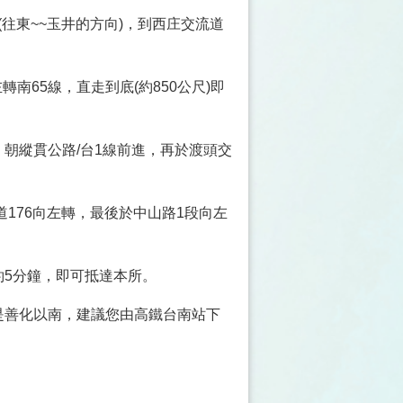
(往東~~玉井的方向)，到西庄交流道
轉南65線，直走到底(約850公尺)即
道，朝縱貫公路/台1線前進，再於渡頭交
道176向左轉，最後於中山路1段向左
約5分鐘，即可抵達本所。
是善化以南，建議您由高鐵台南站下