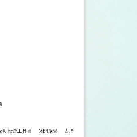
欄
 深度旅遊工具書
休閒旅遊
古厝