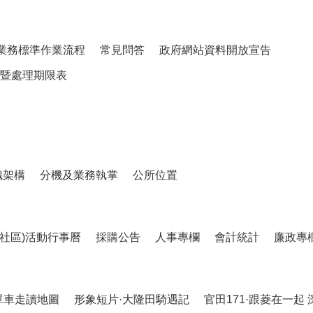
業務標準作業流程
常見問答
政府網站資料開放宣告
暨處理期限表
織架構
分機及業務執掌
公所位置
、社區)活動行事曆
採購公告
人事專欄
會計統計
廉政專
單車走讀地圖
形象短片·大隆田騎遇記
官田171·跟菱在一起