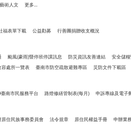
藝術人文
更多...
社福表單下載
公益勸募
行善團捐贈收支概況
通
颱風(豪雨)暨停班停課訊息
防災資訊友善連結
安全儲糧
收容處所一覽表
臺南市防空疏散避難專區
災防文件下載區
99臺南市民服務平台
路燈修繕管制表(每月)
申訴專線及電子
府原住民族事務委員會
法令規章
原住民權益手冊
申辦業