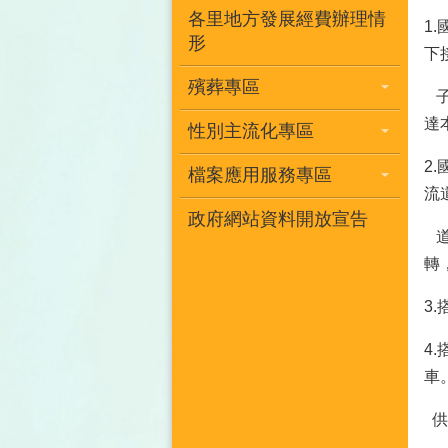
各里地方發展經費辦理情
1
形
下
殯葬專區
子
達
性別主流化專區
2
檔案應用服務專區
流
政府網站資料開放宣告
道
轉
3
4
車
供