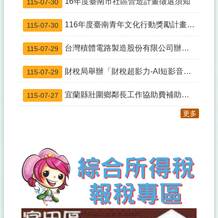
16年度臺南市社區營造計畫徵選須知
115-07-30
116年度臺南青年文化行動獎勵計畫徵選須知
115-07-30
台灣積體電路製造股份有限公司辦理「臺南科學工業園區特定區（開發區塊A）新建半導體廠擴建計畫」環境影響說明書開發行為規劃內容資訊公開資料
115-07-29
財稅局舉辦「財稅超影力-AI短影音比賽」
115-07-29
宜蘭縣壯圍鄉鄰長工作協助費補助作業辦法」發布 令、公告、總說明及逐條說明、條文
115-07-27
更多