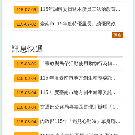
115年調解委員暨本所員工法治教育訓練
115-07-09
臺南市115年度特優里長、績優民政人員暨資深里鄰長表揚大會
115-07-02
更多
訊息快遞
「宗教與民俗活動使用動物行為轉型」宣導
115-08-06
115 年度臺南市地方創生輔導委託專業服務案─辦理共識會或座談會-「把遊程變成一門永續生意-從商業模式到體驗設計」
115-08-04
115 年度臺南市地方創生輔導委託專業服務案─辦理共識會或座談會-「地方好物升級術！用產銷履歷標章創造產品價值」
115-08-04
交通部公路局嘉義區監理所辦理「115年跨機關結合路老師高齡者交通安全宣導團研習活動計畫」
115-08-04
內政部115年「遇見心動時」單身聯誼活動第3、10-14梯次
115-08-04