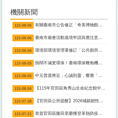
機關新聞
有關臺南市公告修正「奇美博物館及臺南都會公園、安平商港與部分聯外道路及外港水域、國立成功大學部分校區及其醫學院附設醫院區域空氣品質維護區及實施移動污染源管制措施」
115-08-06
臺南市廟會活動遶境申請與應注意事項
115-08-06
環境部環境管理署修訂「公共廁所列管及維護管理指引」（115年7月修訂版）
115-08-06
熱鬧不減更環保！臺南環保鞭炮機「線上借用」正式上線嘍
115-08-05
中元普渡將近，心誠則靈，響應「新紙錢三燒」
115-08-05
【115年官田區角秀山生命紀念館中元普渡法會公告】
115-08-04
【官田區公所提醒】2026城鎮韌性（防空）演習將於 8/7登場！請鄉親配合管制措施
115-07-28
恭賀官田區隆田里榮獲登革熱防疫志工隊評比第一名
115-07-21