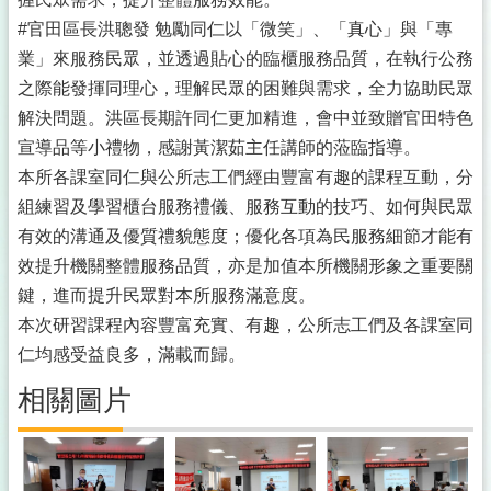
#官田區長洪聰發 勉勵同仁以「微笑」、「真心」與「專
業」來服務民眾，並透過貼心的臨櫃服務品質，在執行公務
之際能發揮同理心，理解民眾的困難與需求，全力協助民眾
解決問題。洪區長期許同仁更加精進，會中並致贈官田特色
宣導品等小禮物，感謝黃潔茹主任講師的蒞臨指導。
本所各課室同仁與公所志工們經由豐富有趣的課程互動，分
組練習及學習櫃台服務禮儀、服務互動的技巧、如何與民眾
有效的溝通及優質禮貌態度；優化各項為民服務細節才能有
效提升機關整體服務品質，亦是加值本所機關形象之重要關
鍵，進而提升民眾對本所服務滿意度。
本次研習課程內容豐富充實、有趣，公所志工們及各課室同
仁均感受益良多，滿載而歸。
相關圖片