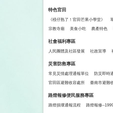
特色官田
《檨仔熟了！官田芒果小學堂》
宗教寺廟
美食小吃
農產特色
社會福利專區
人民團體及社區發展
社政宣導
災害防救專區
常見災情處理通報單位
防災即時
官田區避難收容處所
臺南市避難
路燈報修便民服務專區
路燈損壞通報流程
路燈報修--19