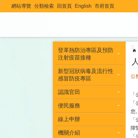
:::
跳到主要內容區塊
網站導覽
分類檢索
回首頁
English
市府首頁
:::
:::
登革熱防治專區及預防
注射疫苗接種
新型冠狀病毒及流行性
公
感冒防疫專區
認識官田
「
「
便民服務
您
線上申辦
「
障
機關介紹
「