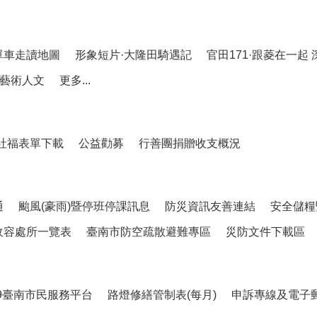
單車走讀地圖
形象短片·大隆田騎遇記
官田171·跟菱在一起
藝術人文
更多...
社福表單下載
公益勸募
行善團捐贈收支概況
通
颱風(豪雨)暨停班停課訊息
防災資訊友善連結
安全儲糧
收容處所一覽表
臺南市防空疏散避難專區
災防文件下載區
99臺南市民服務平台
路燈修繕管制表(每月)
申訴專線及電子