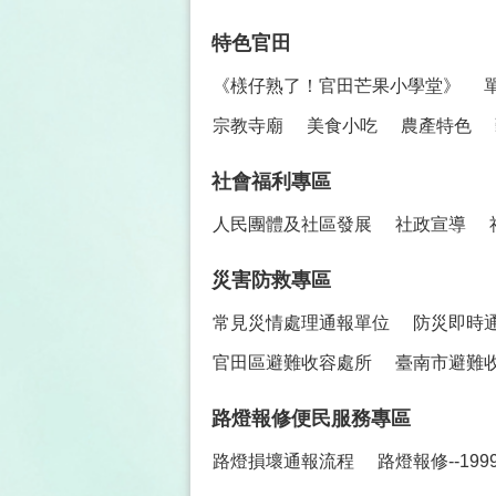
特色官田
《檨仔熟了！官田芒果小學堂》
宗教寺廟
美食小吃
農產特色
社會福利專區
人民團體及社區發展
社政宣導
災害防救專區
常見災情處理通報單位
防災即時
官田區避難收容處所
臺南市避難
路燈報修便民服務專區
路燈損壞通報流程
路燈報修--19