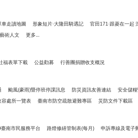
單車走讀地圖
形象短片·大隆田騎遇記
官田171·跟菱在一起
藝術人文
更多...
社福表單下載
公益勸募
行善團捐贈收支概況
通
颱風(豪雨)暨停班停課訊息
防災資訊友善連結
安全儲糧
收容處所一覽表
臺南市防空疏散避難專區
災防文件下載區
99臺南市民服務平台
路燈修繕管制表(每月)
申訴專線及電子