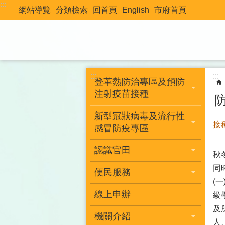
:::
跳到主要內容區塊
網站導覽
分類檢索
回首頁
English
市府首頁
:::
:::
登革熱防治專區及預防
注射疫苗接種
新型冠狀病毒及流行性
接
感冒防疫專區
認識官田
秋
同
便民服務
(
線上申辦
級
及
機關介紹
人