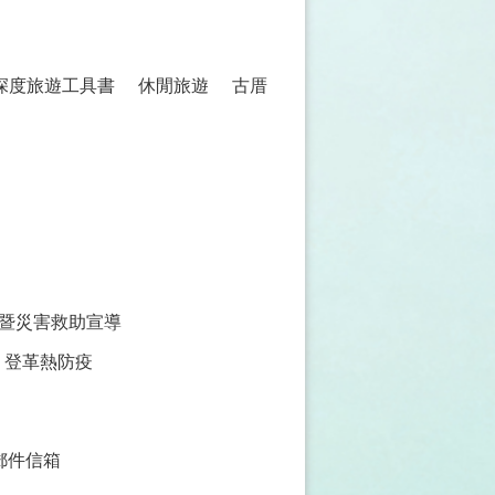
 深度旅遊工具書
休閒旅遊
古厝
暨災害救助宣導
登革熱防疫
郵件信箱